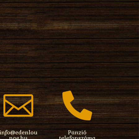


info@edenlou
Panzió
nge.hu
telefonszáma