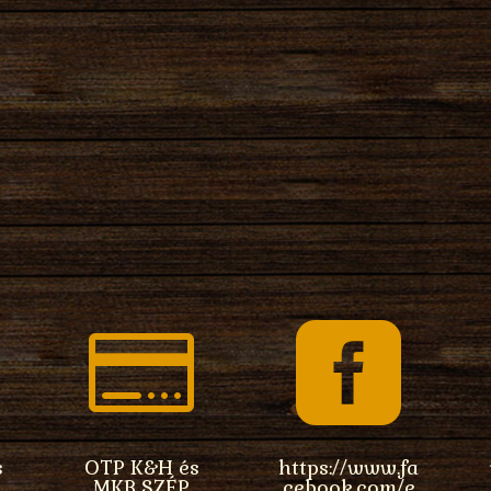


s
OTP K&H és
https://www.fa
MKB SZÉP
cebook.com/e