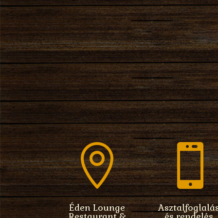


Éden Lounge
Asztalfoglalá
Restaurant &
és rendelés