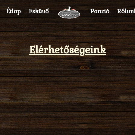
Étlap
Esküvő
Panzió
Rólun
Elérhetőségeink