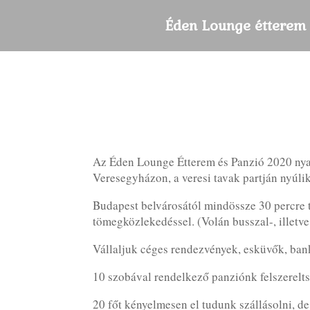
Éden Lounge étterem
Az Éden Lounge Étterem és Panzió 2020 nyará
Veresegyházon, a veresi tavak partján nyúlik
Budapest belvárosától mindössze 30 percre t
tömegközlekedéssel. (Volán busszal-, illetv
Vállaljuk céges rendezvények, esküvők, bank
10 szobával rendelkező panziónk felszerelts
20 főt kényelmesen el tudunk szállásolni, de