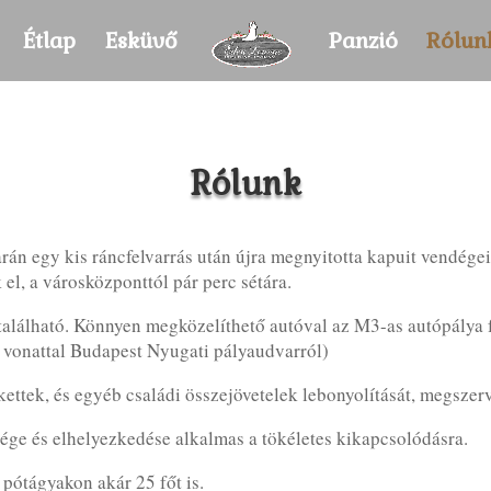
Étlap
Esküvő
Panzió
Rólun
Rólunk
n egy kis ráncfelvarrás után újra megnyitotta kapuit vendégei
 el, a városközponttól pár perc sétára.
alálható. Könnyen megközelíthető autóval az M3-as autópálya fe
e vonattal Budapest Nyugati pályaudvarról)
ettek, és egyéb családi összejövetelek lebonyolítását, megszerv
ége és elhelyezkedése alkalmas a tökéletes kikapcsolódásra.
 pótágyakon akár 25 főt is.