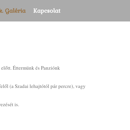
k. Galéria
Kapcsolat
 előtt. Éttermünk és Panziónk
lől (a Szadai lehajtótól pár percre), vagy
ezését is.